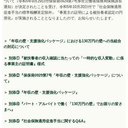
ついて（令和5年9月29日付保保発0929第7号厚生労働省保険局保険課長
通知）が決定されたことを受け、令和5年10月20日付で『社会保険適用
促進手当の標準報酬算定除外』『事業主の証明による被扶養者認定の円
滑化』が実施されることとなりましたので、お知らせいたします。
＞「年収の壁・支援強化パッケージ」における
130
万円の壁への当組合
の対応について
＞
別添①
『被扶養者の収入確認に当たっての「一時的な収入変動」に係
る事業主の証明書』様式
＞
別添
②『保保発0929
第7
号「年収の壁・支援強化パッケージ」につい
て』
＞
別添
③『年収の壁・支援強化パッケージ』
＞
別添
④『パート・アルバイトで働く「130
万円の壁」でお困りの皆さ
まへ』
＞
別添
⑤『社会保険適用促進手当に関するQ&A
』