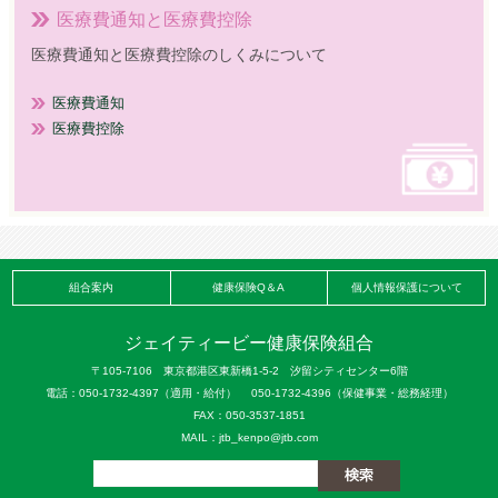
医療費通知と医療費控除
医療費通知と医療費控除のしくみについて
医療費通知
医療費控除
組合案内
健康保険Q＆A
個人情報保護について
ジェイティービー健康保険組合
〒105-7106 東京都港区東新橋1-5-2 汐留シティセンター6階
電話：050-1732-4397（適用・給付） 050-1732-4396（保健事業・総務経理）
FAX：050-3537-1851
MAIL：jtb_kenpo@jtb.com