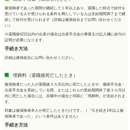
被保険者であった期間が継続して１年以上あり、
退職した時点で給付を
受けている人や受けられる条件を満たしている人は支給期間満了まで継
続して給付が受けられます（詳細は
健保組合
までお問い合わせくださ
い）
※退職後42日以内の出産の場合は出産手当金の事業主の記入欄に給与の
証明が必要になります。
手続き方法
詳細は
健保組合
にお問い合わせください。
埋葬料（退職後死亡したとき）
被保険者だった人が退職後３カ月以内に死亡したときや、傷病手当金・
出産手当金を受給している間、またはこれらの受給期間終了後３カ月以
内に死亡した場合には、在職中の場合と同様に「埋葬料」が支給されま
す。
対象は被保険者本人が死亡したときだけです。（「引き続き1年以上被
保険者であった」という条件はありません）
手続き方法