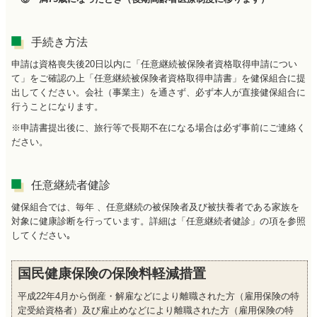
手続き方法
申請は資格喪失後20日以内に「任意継続被保険者資格取得申請につい
て」をご確認の上「任意継続被保険者資格取得申請書」を健保組合に提
出してください。会社（事業主）を通さず、必ず本人が直接健保組合に
行うことになります。
※申請書提出後に、旅行等で長期不在になる場合は必ず事前にご連絡く
ださい。
任意継続者健診
健保組合では、毎年 、任意継続の被保険者及び被扶養者である家族を
対象に健康診断を行っています。詳細は「任意継続者健診」の項を参照
してください｡
国民健康保険の保険料軽減措置
平成22年4月から倒産・解雇などにより離職された方（雇用保険の特
定受給資格者）及び雇止めなどにより離職された方（雇用保険の特