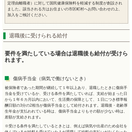
定理由離職者）に対して国民健康保険料を軽減する制度が創設され
ました。該当される方はお住まいの市区町村へお問い合わせの上、
加入をご検討ください。
退職後に受けられる給付
要件を満たしている場合は退職後も給付が受けら
れます。
傷病手当金（病気で働けないとき）
被保険者であった期間が継続して１年以上あり、退職したときに傷病手
当金を受けているか、受ける条件を満たしていれば、支給が始まった日
から１年６カ月以内において、生活費の保障として、１日につき標準報
酬日額の3分の2相当が傷病手当金として給付されます。退職後・老齢厚
生年金が支払われている時は、傷病手当金よりもその額が少ない時は、
差額が支給されます｡
※受ける条件を満たしているときとは、例えば病気や出産のため会社を
休んでいるが給料を受けていた人が退職して給料の支払いがなくなった