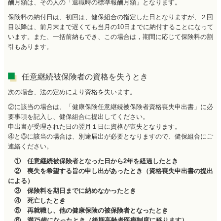
酬月額は、その人の「退職時の標準報酬月額」となります。
保険料の納付日は、初回は、健保組合の指定した日となりますが、２回
目以降は、前月末まで遅くても当月の10日までに納付することになって
います。また、一括前納もでき、この場合は，期間に応じて保険料の割
引もあります。
任意継続被保険者の資格を失うとき
次の場合、法の定めにより資格を失います。
②に該当の場合は、「健康保険任意継続被保険者資格喪失申出書」に必
要事項を記入し、健保組合に提出してください。
申出書が受理された日の翌月１日に資格が喪失となります。
④と⑤に該当の場合は、別途届出が必要となりますので、健保組合にご
連絡ください。
① 任意継続被保険者となった日から2年を経過したとき
② 喪失を希望する旨の申し出があったとき（資格喪失申出書の提出
による）
③ 保険料を期日までに納めなかったとき
④ 死亡したとき
⑤ 再就職し、他の健康保険の被保険者となったとき
⑥ 満75歳になったとき（後期高齢者医療制度に移ります）