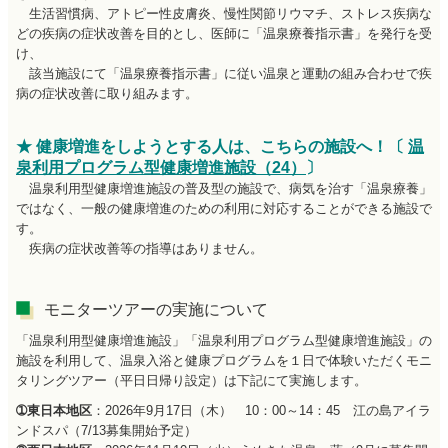
生活習慣病、アトピー性皮膚炎、慢性関節リウマチ、ストレス疾病な
どの疾病の症状改善を目的とし、医師に「温泉療養指示書」を発行を受
け、
該当施設にて「温泉療養指示書」に従い温泉と運動の組み合わせで疾
病の症状改善に取り組みます。
★ 健康増進をしようとする人は、こちらの施設へ！
〔
温
泉利用プログラム型健康増進施設（24）
〕
温泉利用型健康増進施設の普及型の施設で、病気を治す「温泉療養」
ではなく、一般の健康増進のための利用に対応することができる施設で
す。
疾病の症状改善等の指導はありません。
モニターツアーの実施について
「温泉利用型健康増進施設」「温泉利用プログラム型健康増進施設」の
施設を利用して、温泉入浴と健康プログラムを１日で体験いただくモニ
タリングツアー（平日日帰り設定）は下記にて実施します。
➀東日本地区
：2026年9月17日（木） 10：00～14：45 江の島アイラ
ンドスパ（7/13募集開始予定）