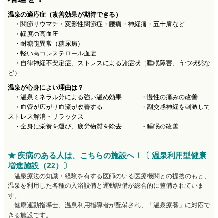
温泉の適応症（改善効果が期待できる）
・関節リウマチ・変形性関節症・腰痛・神経痛・五十肩など
・軽度の高血圧
・耐糖能異常（糖尿病）
・軽い高コレステロール血症
・自律神経不安定症、ストレスによる諸症状（睡眠障害、うつ状態な
ど）
温泉が心身によい理由は？
・温泉ミネラル分による強い温め効果 ・慢性の痛みの改善
・血管が広がり血流が改善する ・副交感神経を刺激して
ストレス解消・リラックス
・全身に栄養を運び、疲労物質を除去 ・睡眠の改善
★ 疾病のある人は、こちらの施設へ！〔
温泉利用型健康
増進施設（22）
〕
温泉療法の知識・経験を有する医師のいる医療機関との提携のもと、
温泉を利用した各種の入浴設備と運動設備が総合的に整備されていま
す。
健康運動指導士、温泉利用指導者が配備され、「温泉療養」に対応で
きる施設です。