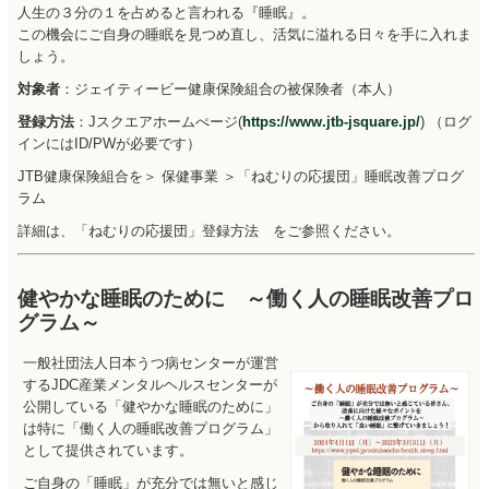
人生の３分の１を占めると言われる『睡眠』。
この機会にご自身の睡眠を見つめ直し、活気に溢れる日々を手に入れま
しょう。
対象者
：ジェイティービー健康保険組合の被保険者（本人）
登録方法
：Jスクエアホームぺージ(
https://www.jtb-jsquare.jp/
) （ログ
インにはID/PWが必要です）
JTB健康保険組合を＞ 保健事業 ＞「ねむりの応援団」睡眠改善プログ
ラム
詳細は、「ねむりの応援団」登録方法 をご参照ください。
健やかな睡眠のために ～働く人の睡眠改善プロ
グラム～
一般社団法人日本うつ病センターが運営
するJDC産業メンタルヘルスセンターが
公開している「健やかな睡眠のために」
は特に「働く人の睡眠改善プログラム」
として提供されています。
ご自身の「睡眠」が充分では無いと感じ