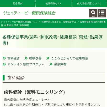
組合案内
健康保険Q＆A
個人情報保護について
ジェイティービー健康保険組合トップ
>
保健事業を活用する・各種健診申込
> 各種保健事業(歯科･睡眠改
善･健康相談･禁煙･温泉療養)
各種保健事業(歯科･睡眠改善･健康相談･禁煙･温泉療
養)
歯科健診
睡眠改善
こころとからだの健康相談
オンライン禁煙プログラム
温泉療養
歯科健診
歯科健診（無料モニタリング）
歯の病気に自然治癒はありません！
むし歯・歯周病の早期発見・早期治療により重症化を予防するととも