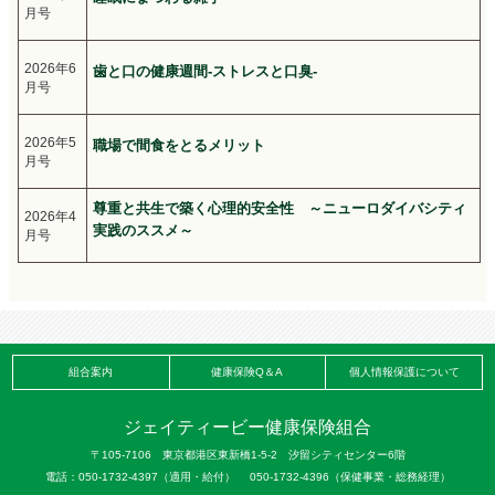
月号
2026年6
歯と口の健康週間-ストレスと口臭-
月号
2026年5
職場で間食をとるメリット
月号
尊重と共生で築く心理的安全性 ～ニューロダイバシティ
2026年4
実践のススメ～
月号
組合案内
健康保険Q＆A
個人情報保護について
ジェイティービー健康保険組合
〒105-7106 東京都港区東新橋1-5-2 汐留シティセンター6階
電話：050-1732-4397（適用・給付） 050-1732-4396（保健事業・総務経理）