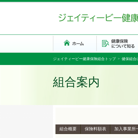
ジェイティービー健康保険組合トップ
>
健保組合
組合案内
組合概要
保険料額表
加入事業所