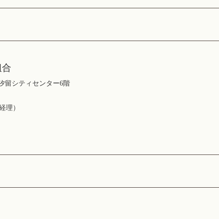
組合
2 汐留シティセンター6階
務経理）