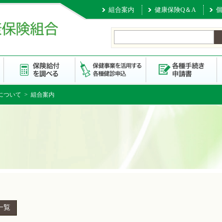
組合案内
健康保険Q＆A
について
> 組合案内
一覧