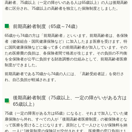
高齢者、75歳以上（一定の障がいのある人は65歳以上）の人は後期高齢
者に区分され、75歳以上の高齢者を独立した保険制度としました。
前期高齢者制度（65歳～74歳）
65歳から74歳の方は「前期高齢者」といいます。前期高齢者は、各保険
者（健保組合・国民健康保険など）に加入したまま医療を受けます。特
に国民健康保険などに偏って多くの前期高齢者が加入しています。その
ため医療費の負担は、各保険者間で格差が生じます。その負担の不均衡
を全保険者が公平に負担する財政調整の仕組みとして、前期高齢者医療
制度ができました。
前期高齢者である70歳から74歳の人には、「高齢受給者証」を発行さ
れ、自己負担が軽減されます。
後期高齢者制度（75歳以上、一定の障がいがある方は
65歳以上）
75歳（一定の障害がある方は65歳）になると、それまで加入していた健
康保険から外れ、すべての人が「後期高齢者医療制度」の被保険者とな
って医療を受けることになります。原則として一人ひとりが保険料を納
め、一人に1枚新制度の保険証が交付されます。 医療費の窓口負担は１