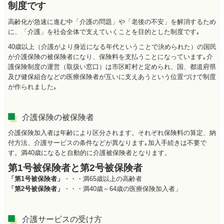
制度です
高齢化が急速に進む中「介護の問題」や「老後の不安」を解消するため
に、「介護」を社会全体で支えていくことを目的とした制度です｡
40歳以上（介護がより身近になる年代ということで決められた）の国民
が介護保険の被保険者になり、保険料を支払うことになっています｡介
護保険制度の運営（取扱い窓口）は市区町村と定められ、国、都道府県
及び健保組合などの医療保険者が互いに支えあうという位置づけで制度
が作られました｡
介護保険の被保険者
介護保険加入者は年齢により区分されます。それぞれ保険料の算定、納
付方法、介護サービスの条件などが異なります｡加入手続きは不要で
す。満40歳になると自動的に介護被保険者となります。
第1号被保険者と第2号被保険者
「第1号被保険者」
・・・満65歳以上の高齢者
「第2号被保険者」
・・・満40歳～64歳の医療保険加入者」
介護サービスの受け方