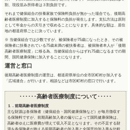
割、現役並み所得者は３割負担です。
それまで健保組合の扶養家族で保険料負担が無かった場合でも、後期高
齢者医療制度に加入すると保険料の負担が発生します。支払方法は原則
として年金からの天引きで収めることになります。具体的な額は、居住
地の都道府県ごとに決っています。
※ 当健保組合では少数ですが、被保険者が75歳になったとき、その被
保険者に扶養されている75歳未満の被扶養者は、被保険者本人が「後期
高齢者医療制度」に移る為、当健保組合からはずれ75歳になるまでの期
間、国民健康保険に加入することになります。
運営と窓口
後期高齢者医療制度の運営は、都道府県単位の全市区町村が加入する
「広域連合」が行います。相談などは市区町村の窓口で行います。
･･････高齢者医療制度について･････
１．
前期高齢者医療制度
主な財源は各保険者（健保組合・国民健康保険など）が毎月徴収す
る保険料ですが、前期高齢加入者の偏りによって国民健康保険は、
高齢者ゆえに医療費が増えて収入不足となります。その不足する財
源を各保険者が抱える前期高齢者の加入率と全国平均加入率を比較