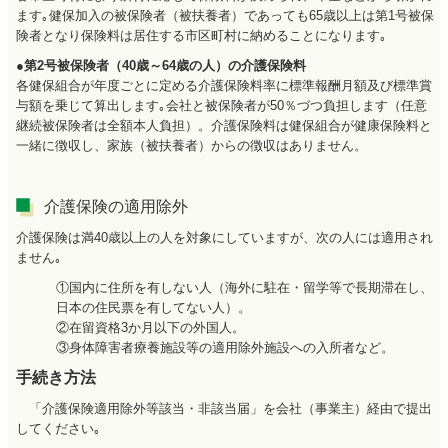
ます｡健保加入の被保険者（被扶養者）であっても65歳以上は第1号被保
険者となり保険料は居住する市区町村に納めることになります｡
●第2号被保険者（40歳～64歳の人）の介護保険料
各健保組合が年度ごとに定める介護保険料率に標準報酬月額及び標準賞
与額を乗じて算出します｡会社と被保険者が50％づつ負担します（任意
継続被保険者は全額本人負担）。介護保険料は健保組合が健康保険料と
一緒に徴収し、家族（被扶養者）からの徴収はありません。
介護保険の適用除外
介護保険は満40歳以上の人を対象にしていますが、次の人には適用され
ません｡
①国内に住所を有しない人（海外に駐在・留学等で長期滞在し、
日本の住民票を有してない人）。
②在留資格3か月以下の外国人。
③身体障害者療養施設等の適用除外施設への入所者など。
手続き方法
「介護保険適用除外等該当・非該当届」を会社（事業主）経由で提出
してください｡