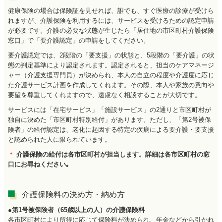
健康保険の場合は保険証を見せれば、誰でも、すぐ医療の診療が受けら
れますが、
介護保険を利用するには、サービスを受けるための認定申請
が必要です。介護の必要な状態が生じたら「居住地の市区町村介護保険
窓口」で「要介護認定」の申請をしてください
。
要介護認定では、2段階の「要支援」の状態と、5段階の「要介護」の状
態の判定基準により認定されます。認定されると、担当のケアマネージ
ャー（介護支援専門員）が決められ、本人の自立の程度や介護度に応じ
た介護サービス計画を作成してくれます。その際、本人や家族の意向や
要望を尊重してくれますので、遠慮なく相談することが大切です。
サービスには「在宅サービス」「施設サービス」の2通りと市区町村が
独自に決めた「市区町村特別給付」があります。
ただし、「第2号被保
険者」の給付認定は、老化に起因する特定の疾病による要介護・要支援
と認められた人に限られています。
＊
介護保険の給付は各市区町村が担当します。詳細は各市区町村の窓
口にお尋ねください｡
介護保険料の決め方・納め方
●第1号被保険者（65歳以上の人）の介護保険料
各市区町村により所得に応じて保険料が決められ、年金などから引かれ