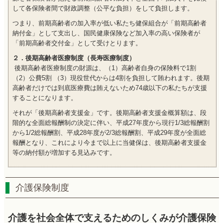
して各保険者間で財政調整（公平な負担）をして負担します。
つまり、前期高齢者の加入率が低い私たち健保組合が「前期高齢者
納付金」として支出し、国民健康保険など加入率の高い保険者が
「前期高齢者交付金」として受けとります。
２．
後期高齢者医療制度（長寿医療制度）
後期高齢者医療制度の財源は、（1）高齢者自身の保険料で1割
（2）公費5割 （3）現役世代からは4割を負担して賄われます。後期
高齢者だけでは到底医療費は賄えないため74歳以下の私たちが支援
することになります。
それが「後期高齢者支援金」です。後期高齢者支援金概算額は、段
階的な全面総報酬制の決定に伴い、平成27年度から現行1/3総報酬割
から1/2総報酬割、平成28年度が2/3総報酬割、平成29年度が全面総
報酬となり、これにより今まで以上に当健保は、後期高齢者支援金
等の納付額が増加する見込みです。
介護保険制度
介護を社会全体で支えるためのしくみが介護保険